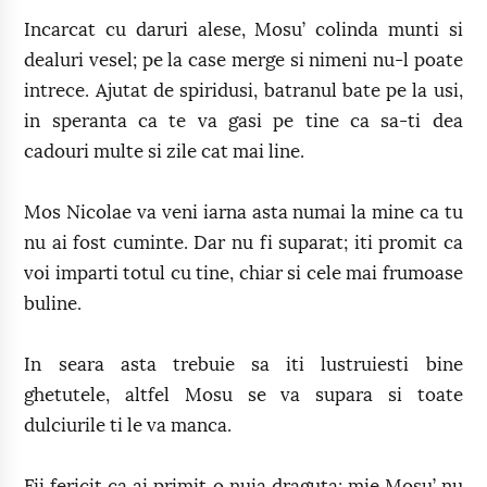
Incarcat cu daruri alese, Mosu’ colinda munti si
dealuri vesel; pe la case merge si nimeni nu-l poate
intrece. Ajutat de spiridusi, batranul bate pe la usi,
in speranta ca te va gasi pe tine ca sa-ti dea
cadouri multe si zile cat mai line.
Mos Nicolae va veni iarna asta numai la mine ca tu
nu ai fost cuminte. Dar nu fi suparat; iti promit ca
voi imparti totul cu tine, chiar si cele mai frumoase
buline.
In seara asta trebuie sa iti lustruiesti bine
ghetutele, altfel Mosu se va supara si toate
dulciurile ti le va manca.
Fii fericit ca ai primit o nuia draguta; mie Mosu’ nu