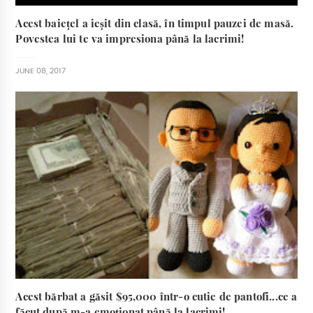
Acest baiețel a ieșit din clasă, în timpul pauzei de masă.
Povestea lui te va impresiona până la lacrimi!
JUNE 08, 2017
Acest bărbat a găsit $95,000 într-o cutie de pantofi...ce a
făcut după m-a emoționat până la lacrimi!