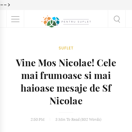
-->
SUFLET
Vine Mos Nicolae! Cele
mai frumoase si mai
haioase mesaje de Sf
Nicolae
2:50 PM
3 Min
To Read (
802
Words)