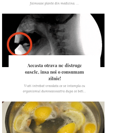
faimoase plante din medicina. ...
Aceasta otrava ne distruge
oasele, insa noi o consumam
zilnic!
V-ati intrebat vreodata ce se intampla cu
organismul dumneavoastra dupa ce beti...