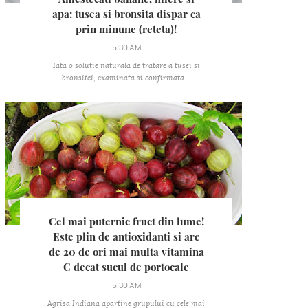
apa: tusea si bronsita dispar ca
prin minune (reteta)!
5:30 AM
Iata o solutie naturala de tratare a tusei si
bronsitei, examinata si confirmata...
Cel mai puternic fruct din lume!
Este plin de antioxidanti si are
de 20 de ori mai multa vitamina
C decat sucul de portocale
5:30 AM
Agrisa Indiana apartine grupului cu cele mai