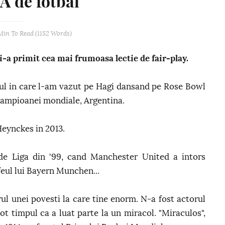
 de fotbal
Min
To Read (
1152
Words)
i-a primit cea mai frumoasa lectie de fair-play.
l in care l-am vazut pe Hagi dansand pe Rose Bowl
ecampioanei mondiale, Argentina.
 Heynckes in 2013.
de Liga din '99, cand Manchester United a intors
ofeul lui Bayern Munchen...
orul unei povesti la care tine enorm. N-a fost actorul
ot timpul ca a luat parte la un miracol. "Miraculos",