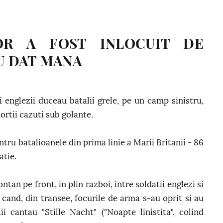
OR A FOST INLOCUIT DE
AU DAT MANA
i englezii duceau batalii grele, pe un camp sinistru,
ortii cazuti sub golante.
ntru batalioanele din prima linie a Marii Britanii - 86
atie.
tan pe front, in plin razboi, intre soldatii englezi si
 cand, din transee, focurile de arma s-au oprit si au
 cantau "Stille Nacht" ("Noapte linistita", colind