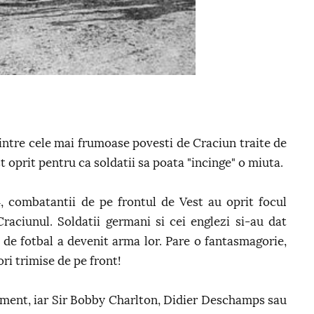
dintre cele mai frumoase povesti de Craciun traite de
 oprit pentru ca soldatii sa poata "incinge" o miuta.
, combatantii de pe frontul de Vest au oprit focul
aciunul. Soldatii germani si cei englezi si-au dat
a de fotbal a devenit arma lor. Pare o fantasmagorie,
ri trimise de pe front!
ment, iar Sir Bobby Charlton, Didier Deschamps sau