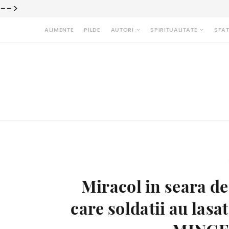
-->
ALIMENTE
PILDE
AUTORI
SPIRITUALITATE
SFAT
Miracol in seara d
care soldatii au lasa