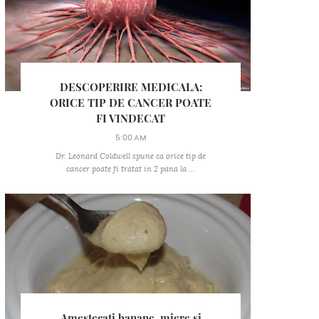
DESCOPERIRE MEDICALA:
ORICE TIP DE CANCER POATE
FI VINDECAT
5:00 AM
Dr. Leonard Coldwell spune ca orice tip de
cancer poate fi tratat in 2 pana la ...
Amestecati banane, miere si