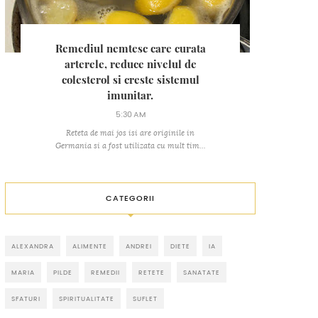
Remediul nemtesc care curata
arterele, reduce nivelul de
colesterol si creste sistemul
imunitar.
5:30 AM
Reteta de mai jos isi are originile in
Germania si a fost utilizata cu mult tim...
CATEGORII
ALEXANDRA
ALIMENTE
ANDREI
DIETE
IA
MARIA
PILDE
REMEDII
RETETE
SANATATE
SFATURI
SPIRITUALITATE
SUFLET