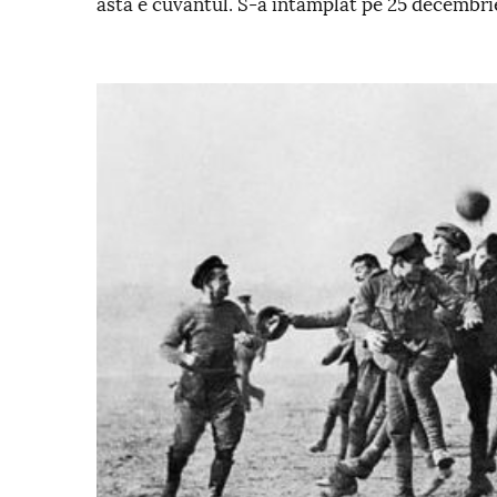
asta e cuvantul. S-a intamplat pe 25 decembrie