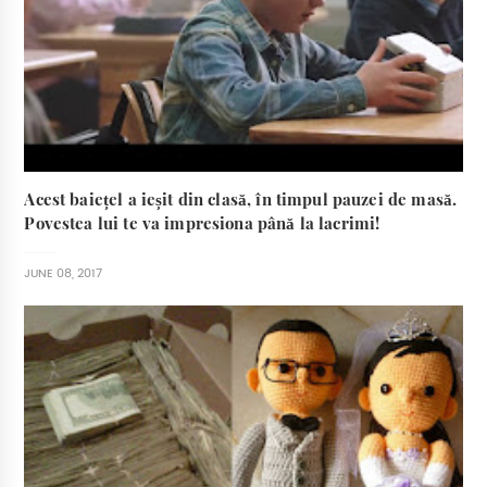
Acest baiețel a ieșit din clasă, în timpul pauzei de masă.
Povestea lui te va impresiona până la lacrimi!
JUNE 08, 2017