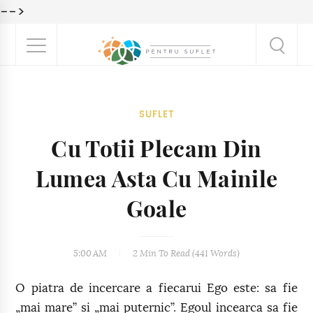
-->
SUFLET
Cu Totii Plecam Din
Lumea Asta Cu Mainile
Goale
5:00 AM
2 Min
To Read (
441
Words)
O piatra de incercare a fiecarui Ego este: sa fie
„mai mare” si „mai puternic”. Egoul incearca sa fie