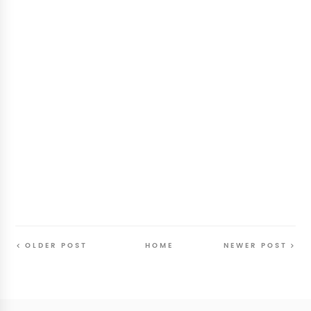
OLDER POST
HOME
NEWER POST
Follow
@SunriseSunsetBlog