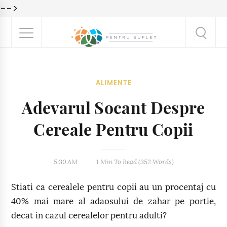
-->
ALIMENTE
Adevarul Socant Despre
Cereale Pentru Copii
5:30 AM
1 Min
To Read (
352
Words)
Stiati ca cerealele pentru copii au un procentaj cu
40% mai mare al adaosului de zahar pe portie,
decat in cazul cerealelor pentru adulti?