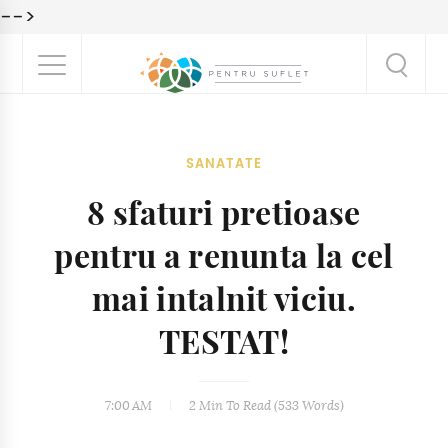
-->
SANATATE
8 sfaturi pretioase
pentru a renunta la cel
mai intalnit viciu.
TESTAT!
7:00 AM
2 Min
To Read (
533
Words)