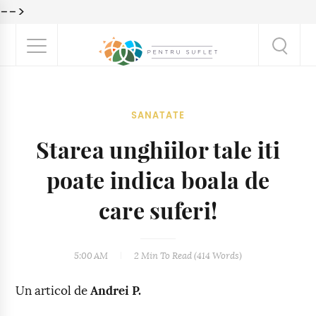
-->
SANATATE
Starea unghiilor tale iti
poate indica boala de
care suferi!
5:00 AM
2 Min
To Read (
414
Words)
Un articol de
Andrei P.