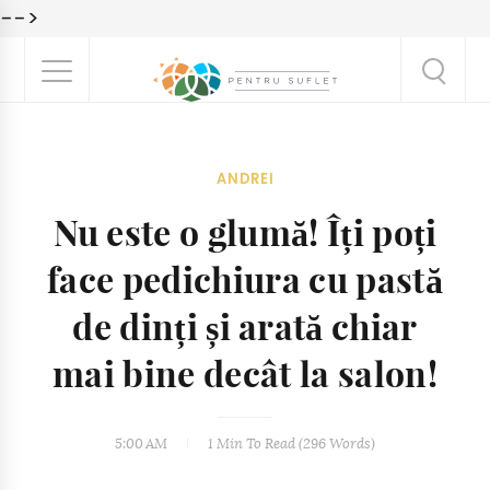
-->
ANDREI
Nu este o glumă! Îți poți
face pedichiura cu pastă
de dinți și arată chiar
mai bine decât la salon!
5:00 AM
1 Min
To Read (
296
Words)