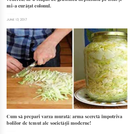
mi-a curățat colonul.
JUNE 13, 2017
Cum să prepari varza murată: arma secretă împotriva
bolilor de temut ale societății moderne!