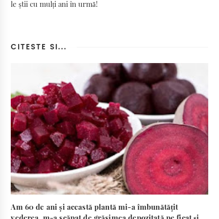
le știi cu mulți ani în urmă!
CITESTE SI...
Am 60 de ani și această plantă mi-a îmbunătățit
vederea, m-a scăpat de grăsimea depozitată pe ficat și