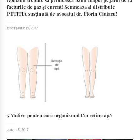
Românii trebuie să primească banii înapoi pe jaful de la
facturile de gaz și curent! Semnează și distribuie
PETIȚIA susținută de avocatul dr. Florin Ciutacu!
DECEMBER 12, 2017
5 Motive pentru care organismul tău reține apă
JUNE 15, 2017