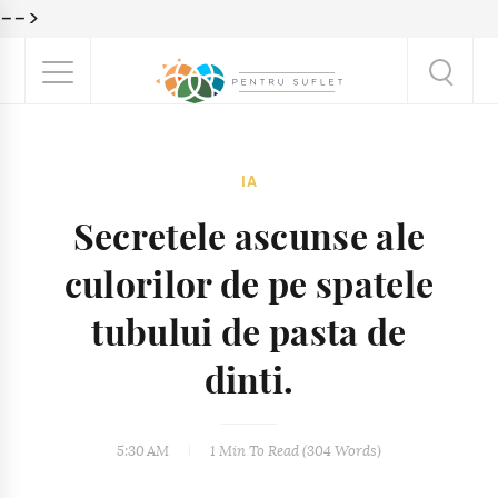
-->
IA
Secretele ascunse ale
culorilor de pe spatele
tubului de pasta de
dinti.
5:30 AM
1 Min
To Read (
304
Words)